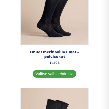
Ohuet merinovillasukat –
polvisukat
11,60
€
Tällä
tuotteella
Valitse vaihtoehdoista
on
useampi
muunnelma.
Voit
tehdä
valinnat
tuotteen