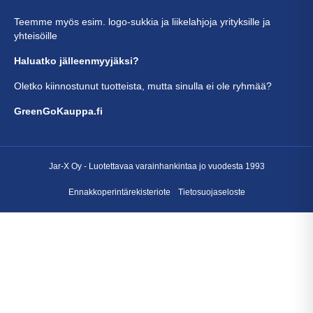
Teemme myös esim. logo-sukkia ja liikelahjoja yrityksille ja
yhteisöille
Haluatko jälleenmyyjäksi?
Oletko kiinnostunut tuotteista, mutta sinulla ei ole ryhmää?
GreenGoKauppa.fi
Jar-X Oy -
Luotettavaa varainhankintaa
jo vuodesta 1993
Ennakkoperintärekisteriote
Tietosuojaseloste