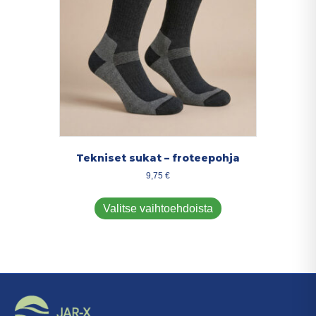
sivulla.
Tekniset sukat – froteepohja
9,75
€
Tällä
tuotteella
Valitse vaihtoehdoista
on
useampi
muunnelma.
Voit
tehdä
valinnat
tuotteen