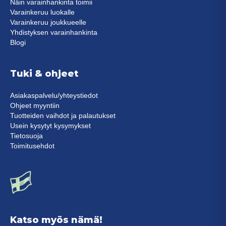
Näin varainhankinta toimii
Varainkeruu luokalle
Varainkeruu joukkueelle
Yhdistyksen varainhankinta
Blogi
Tuki & ohjeet
Asiakaspalvelu/yhteystiedot
Ohjeet myyntiin
Tuotteiden vaihdot ja palautukset
Usein kysytyt kysymykset
Tietosuoja
Toimitusehdot
Katso myös nämä!