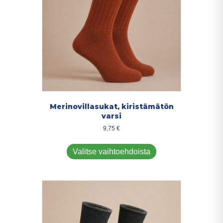
sivulla.
Merinovillasukat, kiristämätön
varsi
9,75
€
Tällä
tuotteella
Valitse vaihtoehdoista
on
useampi
muunnelma.
Voit
tehdä
valinnat
tuotteen