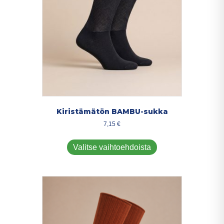
sivulla.
Kiristämätön BAMBU-sukka
7,15
€
Tällä
tuotteella
Valitse vaihtoehdoista
on
useampi
muunnelma.
Voit
tehdä
valinnat
tuotteen