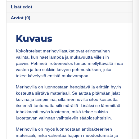
Lisätiedot
Arviot (0)
Kuvaus
Kokofroteiset merinovillasukat ovat erinomainen
valinta, kun haet lämpöä ja mukavuutta viileisiin
päiviin. Pehmeä froteeneulos tuntuu miellyttävältä ihoa
vasten ja tuo sukkiin kevyen pehmustuksen, joka
tekee kävelystä entistä mukavampaa.
Merinovilla on luonnostaan hengittävä ja erittäin hyvin
kosteutta siirtävä materiaali. Se auttaa pitämään jalat
kuivina ja lämpiminä, sillä merinovilla sitoo kosteutta
itseensä tuntumatta silti märältä. Lisäksi se lämmittää
tehokkaasti myös kosteana, mikä tekee sukista
luotettavan valinnan vaihteleviin sääolosuhteisiin.
Merinovilla on myös luonnostaan antibakteerinen
materiaali, mikä vähentää hajujen muodostumista ja