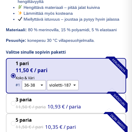
hengittävyyttä
Hengittävä materiaali – pitää jalat kuivina
Lämmittää myös kosteana
Miellyttävä istuvuus – joustaa ja pysyy hyvin jalassa
Materiaali:
80 % merinovilla, 15 % polyamidi, 5 % elastaani
Pesuohje:
konepesu 30 °C villapesuohjelmalla.
Valitse sinulle sopivin paketti
PERUSHINTA
1 pari
11,50 € / pari
Koko & Väri
#1
SUOSITUIN
3 paria
10,93 € / paria
11,50 € / paria
ISOIN SÄÄSTÖ
5 paria
10,35 € / pari
11,50 € / pari