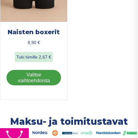
Naisten boxerit
8,90
€
Tuki tiimille
2,67
€
about Naisten boxerit
Tällä
Valitse
tuotteella
vaihtoehdoista
on
useampi
muunnelma.
Voit
tehdä
Maksu- ja toimitustavat
valinnat
tuotteen
sivulla.