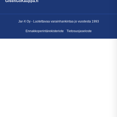
GreenGoKauppa.fi
Jar-X Oy -
Luotettavaa varainhankintaa
jo vuodesta 1993
Ennakkoperintärekisteriote
Tietosuojaseloste