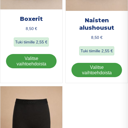
Boxerit
Naisten
alushousut
8,50
€
8,50
€
Tuki tiimille
2,55
€
Tuki tiimille
2,55
€
about Boxerit
Tällä
Valitse
about Naisten al
tuotteella
vaihtoehdoista
Täl
Valitse
on
tuo
vaihtoehdoista
useampi
on
muunnelma.
us
Voit
mu
tehdä
Voi
valinnat
teh
tuotteen
val
sivulla.
tuo
sivu