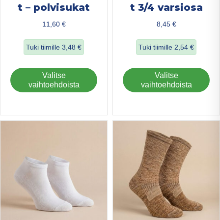
t – polvisukat
t 3/4 varsiosa
11,60
€
8,45
€
Tuki tiimille
3,48
€
Tuki tiimille
2,54
€
about Ohuet merinovillasukat – polvisukat
about Ohuet merin
Tällä
Täl
Valitse
Valitse
tuotteella
tuo
vaihtoehdoista
vaihtoehdoista
on
on
useampi
us
muunnelma.
mu
Voit
Voi
tehdä
teh
valinnat
val
tuotteen
tuo
sivulla.
sivu