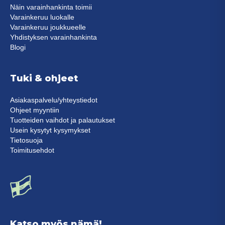
Näin varainhankinta toimii
Varainkeruu luokalle
Varainkeruu joukkueelle
Yhdistyksen varainhankinta
Blogi
Tuki & ohjeet
Asiakaspalvelu/yhteystiedot
Ohjeet myyntiin
Tuotteiden vaihdot ja palautukset
Usein kysytyt kysymykset
Tietosuoja
Toimitusehdot
Katso myös nämä!