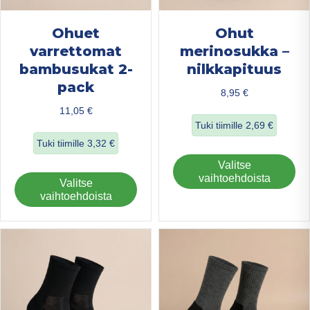
Ohuet
Ohut
varrettomat
merinosukka –
bambusukat 2-
nilkkapituus
pack
8,95
€
11,05
€
Tuki tiimille
2,69
€
Tuki tiimille
3,32
€
about Ohut merin
Täl
Valitse
about Ohuet varrettomat bambusukat 2-pack
tuo
vaihtoehdoista
Tällä
Valitse
on
tuotteella
vaihtoehdoista
us
on
mu
useampi
Voi
muunnelma.
teh
Voit
val
tehdä
tuo
valinnat
sivu
tuotteen