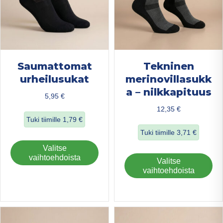
sivulla.
Saumattomat
Tekninen
urheilusukat
merinovillasukk
a – nilkkapituus
5,95
€
12,35
€
Tuki tiimille
1,79
€
Tuki tiimille
3,71
€
about Saumattomat urheilusukat
Tällä
Valitse
about Tekninen me
tuotteella
vaihtoehdoista
Täl
Valitse
on
tuo
vaihtoehdoista
useampi
on
muunnelma.
us
Voit
mu
tehdä
Voi
valinnat