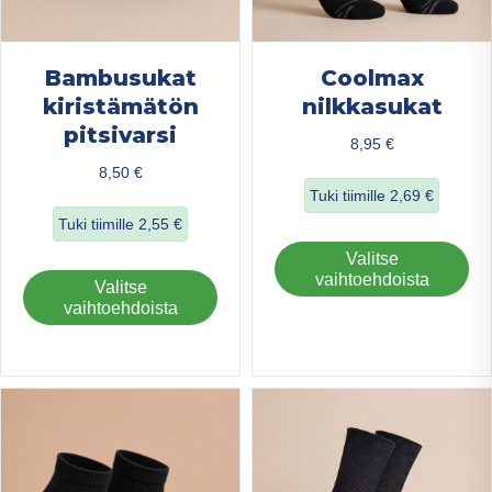
Bambusukat
Coolmax
kiristämätön
nilkkasukat
pitsivarsi
8,95
€
8,50
€
Tuki tiimille
2,69
€
Tuki tiimille
2,55
€
about Coolmax ni
Täl
Valitse
about Bambusukat kiristämätön pitsivarsi
tuo
vaihtoehdoista
Tällä
Valitse
on
tuotteella
vaihtoehdoista
us
on
mu
useampi
Voi
muunnelma.
teh
Voit
val
tehdä
tuo
valinnat
sivu
tuotteen