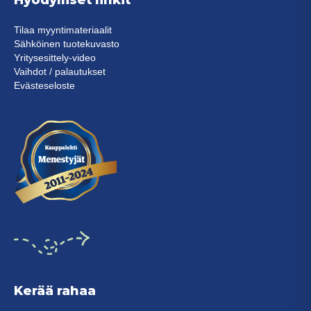
Hyödylliset linkit
Tilaa myyntimateriaalit
Sähköinen tuotekuvasto
Yritysesittely-video
Vaihdot / palautukset
Evästeseloste
Kerää rahaa