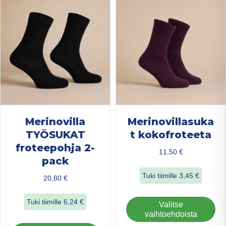
valinnat
val
tuotteen
tuo
sivulla.
sivu
Merinovilla
Merinovillasuka
TYÖSUKAT
t kokofroteeta
froteepohja 2-
11,50
€
pack
Tuki tiimille
3,45
€
20,80
€
about Merinovilla
Tuki tiimille
6,24
€
Täl
Valitse
tuo
vaihtoehdoista
about Merinovilla TYÖSUKAT froteepohja 2-pack
on