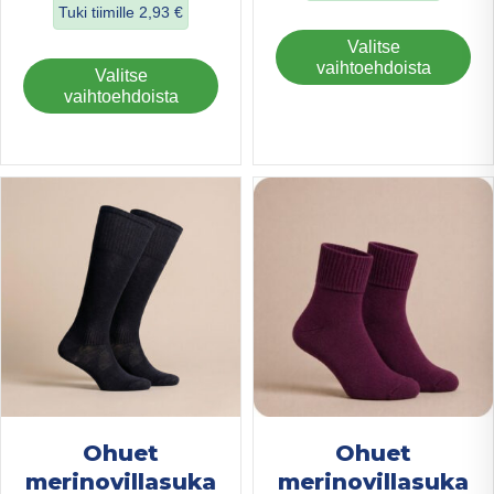
Tuki tiimille
2,93
€
about Ohuet Bam
Täl
Valitse
about Merinovillasukat, kiristämätön varsi
tuo
vaihtoehdoista
Tällä
Valitse
on
tuotteella
vaihtoehdoista
us
on
mu
useampi
Voi
muunnelma.
teh
Voit
val
tehdä
tuo
valinnat
sivu
tuotteen
sivulla.
Ohuet
Ohuet
merinovillasuka
merinovillasuka