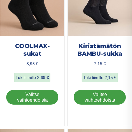
sivulla.
COOLMAX-
Kiristämätön
sukat
BAMBU-sukka
8,95
€
7,15
€
Tuki tiimille
2,69
€
Tuki tiimille
2,15
€
about COOLMAX-sukat
about Kiristämä
Tällä
Täl
Valitse
Valitse
tuotteella
tuo
vaihtoehdoista
vaihtoehdoista
on
on
useampi
us
muunnelma.
mu
Voit
Voi
tehdä
teh