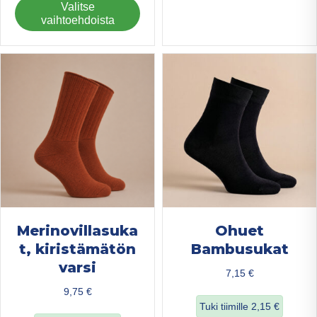
Tällä
Valitse
us
tuotteella
vaihtoehdoista
mu
on
Voi
useampi
teh
muunnelma.
val
Voit
tuo
tehdä
sivu
valinnat
tuotteen
sivulla.
Merinovillasuka
Ohuet
t, kiristämätön
Bambusukat
varsi
7,15
€
9,75
€
Tuki tiimille
2,15
€