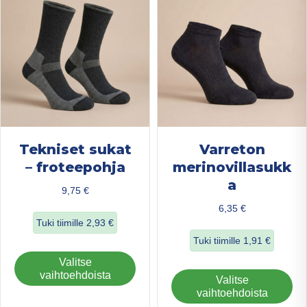
teh
tuotteen
val
sivulla.
tuo
sivu
Tekniset sukat
Varreton
– froteepohja
merinovillasukk
a
9,75
€
6,35
€
Tuki tiimille
2,93
€
Tuki tiimille
1,91
€
about Tekniset sukat – froteepohja
Tällä
Valitse
about Varreton m
tuotteella
vaihtoehdoista
Täl
Valitse
on
tuo
vaihtoehdoista
useampi
on