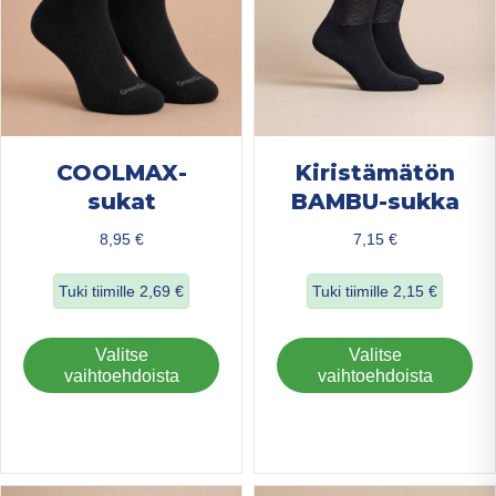
sivulla.
COOLMAX-
Kiristämätön
sukat
BAMBU-sukka
8,95
€
7,15
€
Tuki tiimille
2,69
€
Tuki tiimille
2,15
€
about COOLMAX-sukat
about Kiristämä
Tällä
Täl
Valitse
Valitse
tuotteella
tuo
vaihtoehdoista
vaihtoehdoista
on
on
useampi
us
muunnelma.
mu
Voit
Voi
tehdä
teh