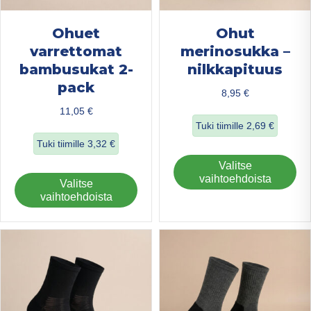
Ohuet
Ohut
varrettomat
merinosukka –
bambusukat 2-
nilkkapituus
pack
8,95
€
11,05
€
Tuki tiimille
2,69
€
Tuki tiimille
3,32
€
about Ohut merin
Täl
Valitse
about Ohuet varrettomat bambusukat 2-pack
tuo
vaihtoehdoista
Tällä
Valitse
on
tuotteella
vaihtoehdoista
us
on
mu
useampi
Voi
muunnelma.
teh
Voit
val
tehdä
tuo
valinnat
sivu
tuotteen