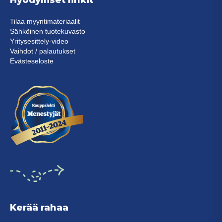
Hyödylliset linkit
Tilaa myyntimateriaalit
Sähköinen tuotekuvasto
Yritysesittely-video
Vaihdot / palautukset
Evästeseloste
Kerää rahaa