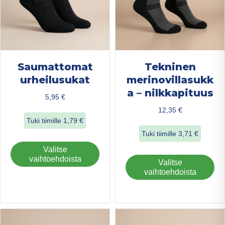
sivulla.
Saumattomat
Tekninen
urheilusukat
merinovillasukk
a – nilkkapituus
5,95
€
12,35
€
Tuki tiimille
1,79
€
Tuki tiimille
3,71
€
about Saumattomat urheilusukat
Tällä
Valitse
about Tekninen me
tuotteella
vaihtoehdoista
Täl
Valitse
on
tuo
vaihtoehdoista
useampi
on
muunnelma.
us
Voit
mu
tehdä
Voi
valinnat