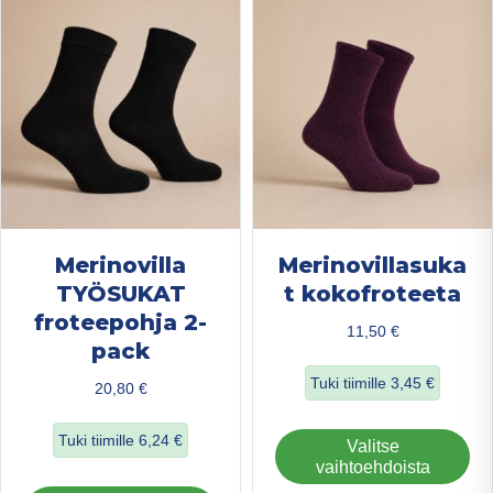
valinnat
val
tuotteen
tuo
sivulla.
sivu
Merinovilla
Merinovillasuka
TYÖSUKAT
t kokofroteeta
froteepohja 2-
11,50
€
pack
Tuki tiimille
3,45
€
20,80
€
about Merinovilla
Tuki tiimille
6,24
€
Täl
Valitse
tuo
vaihtoehdoista
about Merinovilla TYÖSUKAT froteepohja 2-pack
on