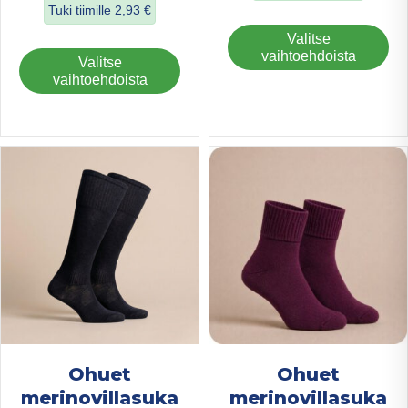
Tuki tiimille
2,93
€
about Ohuet Bam
Täl
Valitse
about Merinovillasukat, kiristämätön varsi
tuo
vaihtoehdoista
Tällä
Valitse
on
tuotteella
vaihtoehdoista
us
on
mu
useampi
Voi
muunnelma.
teh
Voit
val
tehdä
tuo
valinnat
sivu
tuotteen
sivulla.
Ohuet
Ohuet
merinovillasuka
merinovillasuka