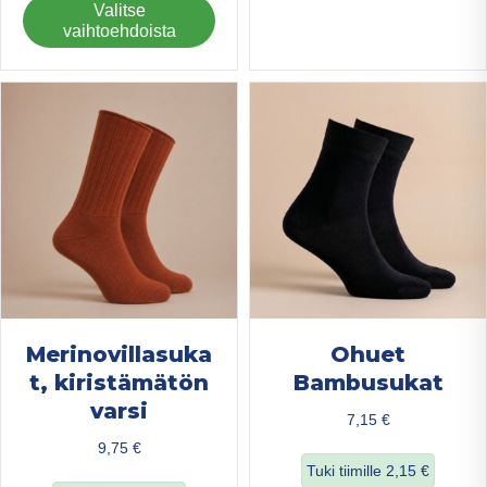
Tällä
Valitse
us
tuotteella
vaihtoehdoista
mu
on
Voi
useampi
teh
muunnelma.
val
Voit
tuo
tehdä
sivu
valinnat
tuotteen
sivulla.
Merinovillasuka
Ohuet
t, kiristämätön
Bambusukat
varsi
7,15
€
9,75
€
Tuki tiimille
2,15
€