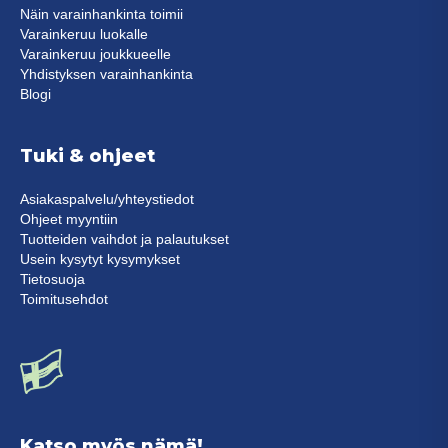
Näin varainhankinta toimii
Varainkeruu luokalle
Varainkeruu joukkueelle
Yhdistyksen varainhankinta
Blogi
Tuki & ohjeet
Asiakaspalvelu/yhteystiedot
Ohjeet myyntiin
Tuotteiden vaihdot ja palautukset
Usein kysytyt kysymykset
Tietosuoja
Toimitusehdot
Katso myös nämä!