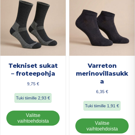
teh
tuotteen
val
sivulla.
tuo
sivu
Tekniset sukat
Varreton
– froteepohja
merinovillasukk
a
9,75
€
6,35
€
Tuki tiimille
2,93
€
Tuki tiimille
1,91
€
about Tekniset sukat – froteepohja
Tällä
Valitse
about Varreton m
tuotteella
vaihtoehdoista
Täl
Valitse
on
tuo
vaihtoehdoista
useampi
on