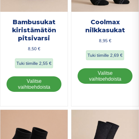
Bambusukat
Coolmax
kiristämätön
nilkkasukat
pitsivarsi
8,95
€
8,50
€
Tuki tiimille
2,69
€
Tuki tiimille
2,55
€
about Coolmax ni
Täl
Valitse
about Bambusukat kiristämätön pitsivarsi
tuo
vaihtoehdoista
Tällä
Valitse
on
tuotteella
vaihtoehdoista
us
on
mu
useampi
Voi
muunnelma.
teh
Voit
val
tehdä
tuo
valinnat
sivu
tuotteen