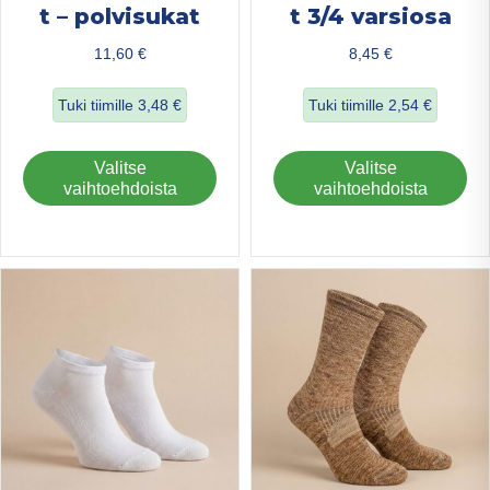
t – polvisukat
t 3/4 varsiosa
11,60
€
8,45
€
Tuki tiimille
3,48
€
Tuki tiimille
2,54
€
about Ohuet merinovillasukat – polvisukat
about Ohuet merin
Tällä
Täl
Valitse
Valitse
tuotteella
tuo
vaihtoehdoista
vaihtoehdoista
on
on
useampi
us
muunnelma.
mu
Voit
Voi
tehdä
teh
valinnat
val
tuotteen
tuo
sivulla.
sivu