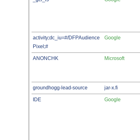
activity;dc_iu=#/DFPAudience
Google
Pixel;#
ANONCHK
Microsoft
groundhogg-lead-source
jar-x.fi
IDE
Google