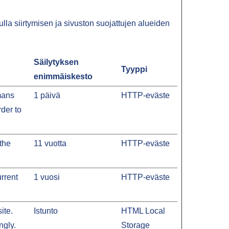
lla siirtymisen ja sivuston suojattujen alueiden
Säilytyksen
Tyyppi
enimmäiskesto
mans
1 päivä
HTTP-eväste
rder to
 the
11 vuotta
HTTP-eväste
urrent
1 vuosi
HTTP-eväste
ite.
Istunto
HTML Local
ngly.
Storage