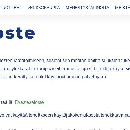
TUOTTEET
VERKKOKAUPPA
MENESTYSTARINOITA
MEIST
oste
nosten räätälöimiseen, sosiaalisen median ominaisuuksien tu
 analytiikka-alan kumppaneillemme tietoja siitä, miten käytät
i joita on kerätty, kun olet käyttänyt heidän palvelujaan.
 täällä:
Evästeseloste
stot voivat käyttää tehdäkseen käyttäjäkokemuksesta tehokkaamma