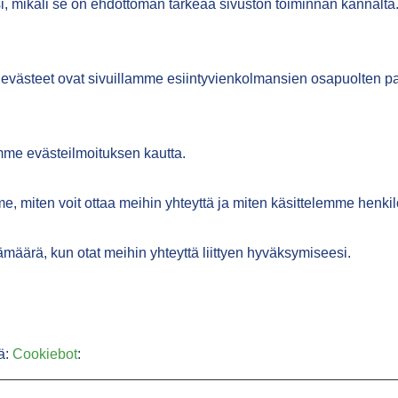
si, mikäli se on ehdottoman tärkeää sivuston toiminnan kannalt
ut evästeet ovat sivuillamme esiintyvienkolmansien osapuolten p
amme evästeilmoituksen kautta.
, miten voit ottaa meihin yhteyttä ja miten käsittelemme henkilö
määrä, kun otat meihin yhteyttä liittyen hyväksymiseesi.
jä:
Cookiebot
: