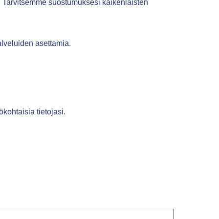
a. Tarvitsemme suostumuksesi kaikenlaisten
alveluiden asettamia.
kohtaisia tietojasi.