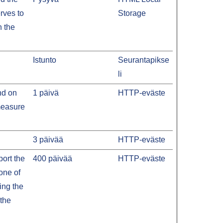
rves to
Storage
n the
Istunto
Seurantapikse
li
and on
1 päivä
HTTP-eväste
 measure
3 päivää
HTTP-eväste
ort the
400 päivää
HTTP-eväste
 one of
ing the
 the