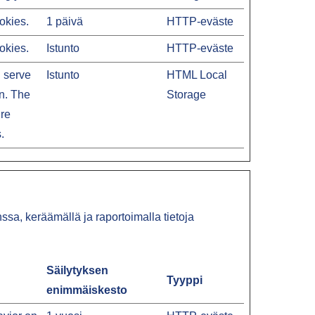
okies.
1 päivä
HTTP-eväste
okies.
Istunto
HTTP-eväste
h serve
Istunto
HTML Local
on. The
Storage
ure
.
sa, keräämällä ja raportoimalla tietoja
Säilytyksen
Tyyppi
enimmäiskesto