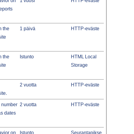
avior on
1 vuosi
HTTP-eväste
reports
n the
1 päivä
HTTP-eväste
ite
n the
Istunto
HTML Local
ite
Storage
2 vuotta
HTTP-eväste
ite.
he number
2 vuotta
HTTP-eväste
as dates
avior on
Istunto
Seurantapikse