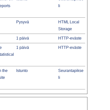
reports
li
Pysyvä
HTML Local
Storage
1 päivä
HTTP-eväste
he
1 päivä
HTTP-eväste
atistical
n the
Istunto
Seurantapikse
ite
li