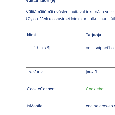
Välttämätön (9)
Välttämättömät evästeet auttavat tekemään verkkos
käytön. Verkkosivusto ei toimi kunnolla ilman näit
Nimi
Tarjoaja
__cf_bm [x3]
omnisnippet1.c
_wpfuuid
jar-x.fi
CookieConsent
Cookiebot
isMobile
engine.groweo