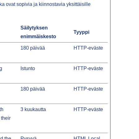
 ovat sopivia ja kiinnostavia yksittäisille
Säilytyksen
Tyyppi
enimmäiskesto
180 päivää
HTTP-eväste
g
Istunto
HTTP-eväste
180 päivää
HTTP-eväste
th
3 kuukautta
HTTP-eväste
their
d the
Pysyvä
HTML Local