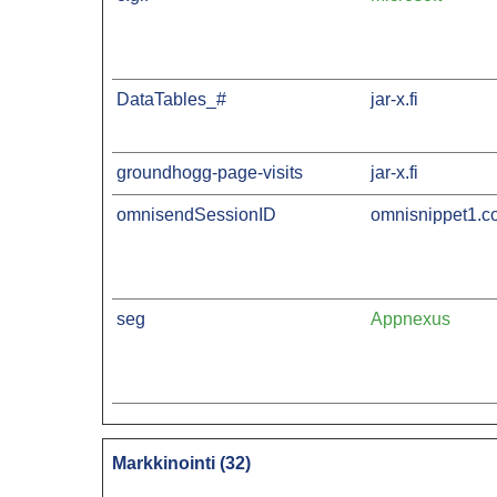
DataTables_#
jar-x.fi
groundhogg-page-visits
jar-x.fi
omnisendSessionID
omnisnippet1.c
seg
Appnexus
Markkinointi (32)