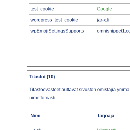
test_cookie
Google
wordpress_test_cookie
jar-x.fi
wpEmojiSettingsSupports
omnisnippet1.c
Tilastot (10)
Tilastoevästeet auttavat sivuston omistajia ymmä
nimettömästi.
Nimi
Tarjoaja