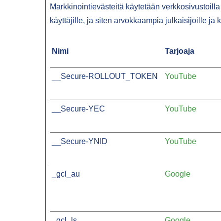
Markkinointievästeitä käytetään verkkosivustoilla 
käyttäjille, ja siten arvokkaampia julkaisijoille j
Nimi
Tarjoaja
__Secure-ROLLOUT_TOKEN
YouTube
__Secure-YEC
YouTube
__Secure-YNID
YouTube
_gcl_au
Google
_gcl_ls
Google