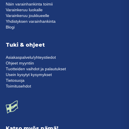
Näin varainhankinta toimii
Varainkeruu luokalle
Varainkeruu joukkueelle
Yhdistyksen varainhankinta
Blogi
Tuki & ohjeet
Asiakaspalvelu/yhteystiedot
Ohjeet myyntiin
Tuotteiden vaihdot ja palautukset
Usein kysytyt kysymykset
Tietosuoja
Toimitusehdot
Katso myös nämä!