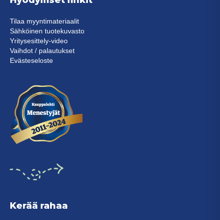
Hyödylliset linkit
Tilaa myyntimateriaalit
Sähköinen tuotekuvasto
Yritysesittely-video
Vaihdot / palautukset
Evästeseloste
Kerää rahaa