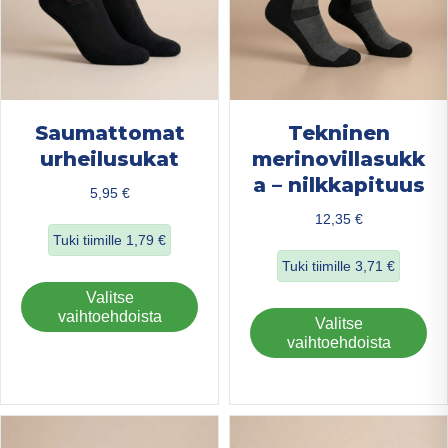
sivulla.
Saumattomat
Tekninen
urheilusukat
merinovillasukk
a – nilkkapituus
5,95
€
12,35
€
Tuki tiimille
1,79
€
Tuki tiimille
3,71
€
about Saumattomat urheilusukat
Tällä
Valitse
about Tekninen me
tuotteella
vaihtoehdoista
Täl
Valitse
on
tuo
vaihtoehdoista
useampi
on
muunnelma.
us
Voit
mu
tehdä
Voi
valinnat