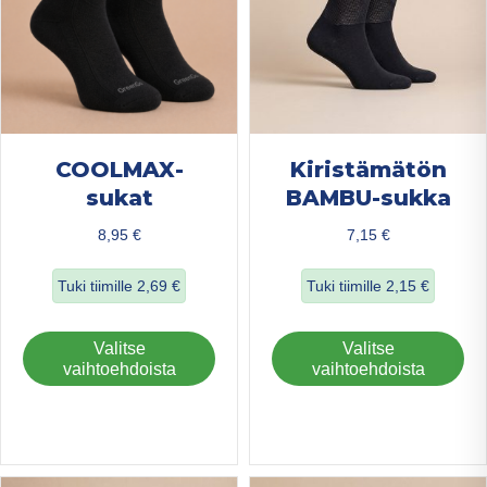
sivulla.
COOLMAX-
Kiristämätön
sukat
BAMBU-sukka
8,95
€
7,15
€
Tuki tiimille
2,69
€
Tuki tiimille
2,15
€
about COOLMAX-sukat
about Kiristämä
Tällä
Täl
Valitse
Valitse
tuotteella
tuo
vaihtoehdoista
vaihtoehdoista
on
on
useampi
us
muunnelma.
mu
Voit
Voi
tehdä
teh