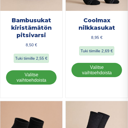
Bambusukat
Coolmax
kiristämätön
nilkkasukat
pitsivarsi
8,95
€
8,50
€
Tuki tiimille
2,69
€
Tuki tiimille
2,55
€
about Coolmax ni
Täl
Valitse
about Bambusukat kiristämätön pitsivarsi
tuo
vaihtoehdoista
Tällä
Valitse
on
tuotteella
vaihtoehdoista
us
on
mu
useampi
Voi
muunnelma.
teh
Voit
val
tehdä
tuo
valinnat
sivu
tuotteen