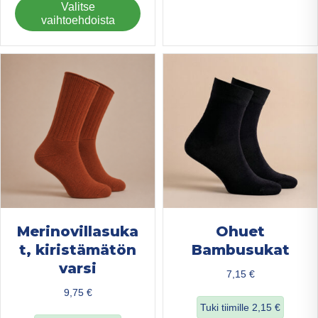
Tällä
Valitse
us
tuotteella
vaihtoehdoista
mu
on
Voi
useampi
teh
muunnelma.
val
Voit
tuo
tehdä
sivu
valinnat
tuotteen
sivulla.
Merinovillasuka
Ohuet
t, kiristämätön
Bambusukat
varsi
7,15
€
9,75
€
Tuki tiimille
2,15
€