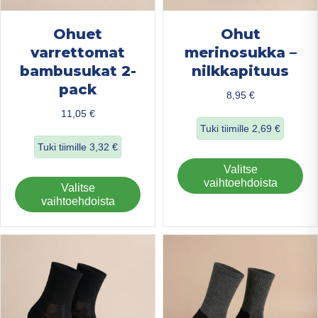
Ohuet
Ohut
varrettomat
merinosukka –
bambusukat 2-
nilkkapituus
pack
8,95
€
11,05
€
Tuki tiimille
2,69
€
Tuki tiimille
3,32
€
about Ohut merin
Täl
Valitse
about Ohuet varrettomat bambusukat 2-pack
tuo
vaihtoehdoista
Tällä
Valitse
on
tuotteella
vaihtoehdoista
us
on
mu
useampi
Voi
muunnelma.
teh
Voit
val
tehdä
tuo
valinnat
sivu
tuotteen