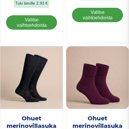
Tuki tiimille
2,93
€
about Ohuet Bam
Täl
Valitse
about Merinovillasukat, kiristämätön varsi
tuo
vaihtoehdoista
Tällä
Valitse
on
tuotteella
vaihtoehdoista
us
on
mu
useampi
Voi
muunnelma.
teh
Voit
val
tehdä
tuo
valinnat
sivu
tuotteen
sivulla.
Ohuet
Ohuet
merinovillasuka
merinovillasuka