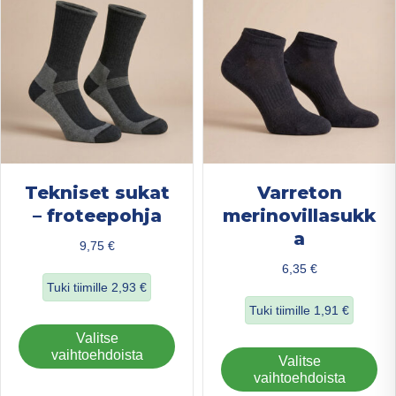
teh
tuotteen
val
sivulla.
tuo
sivu
Tekniset sukat
Varreton
– froteepohja
merinovillasukk
a
9,75
€
6,35
€
Tuki tiimille
2,93
€
Tuki tiimille
1,91
€
about Tekniset sukat – froteepohja
Tällä
Valitse
about Varreton m
tuotteella
vaihtoehdoista
Täl
Valitse
on
tuo
vaihtoehdoista
useampi
on