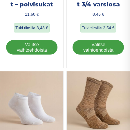
t – polvisukat
t 3/4 varsiosa
11,60
€
8,45
€
Tuki tiimille
3,48
€
Tuki tiimille
2,54
€
about Ohuet merinovillasukat – polvisukat
about Ohuet merin
Tällä
Täl
Valitse
Valitse
tuotteella
tuo
vaihtoehdoista
vaihtoehdoista
on
on
useampi
us
muunnelma.
mu
Voit
Voi
tehdä
teh
valinnat
val
tuotteen
tuo
sivulla.
sivu