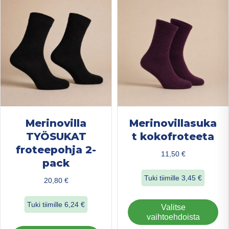
valinnat
val
tuotteen
tuo
sivulla.
sivu
Merinovilla
Merinovillasuka
TYÖSUKAT
t kokofroteeta
froteepohja 2-
11,50
€
pack
Tuki tiimille
3,45
€
20,80
€
about Merinovilla
Tuki tiimille
6,24
€
Täl
Valitse
tuo
vaihtoehdoista
about Merinovilla TYÖSUKAT froteepohja 2-pack
on