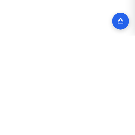
Yli 800 ryhmää käyttää Jar-
X varainhankintaa
vuosittain
Jar-X on auttanut jo yli 14 000 koululuokkaa, urheiluseuraa ja
yhdistystä keräämään varoja toimintamenoihin. Jar-X:n
asiakkaat
arvostavat
erityisesti varainhankinnan helppoutta ja vaivattomuutta,
laadukkaita kotimaisia tuotteita sekä sujuvaa asiakaspalvelua.