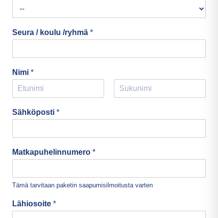
Seura / koulu /ryhmä
*
Nimi
*
F
L
i
a
Sähköposti
*
r
s
s
t
t
Matkapuhelinnumero
*
Tämä tarvitaan paketin saapumisilmoitusta varten
Lähiosoite
*