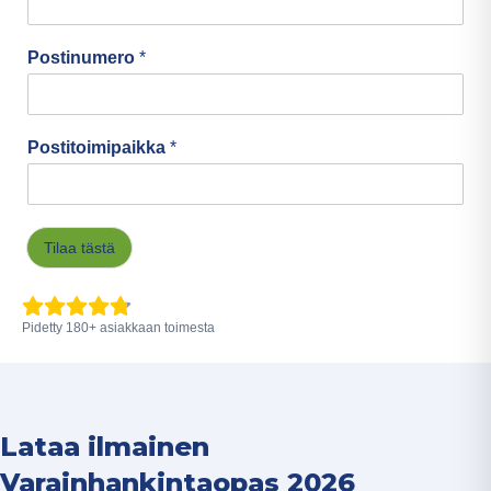
Postinumero
*
Postitoimipaikka
*
Tilaa tästä
Pidetty
180
+
asiakkaan toimesta
Lataa ilmainen
Varainhankintaopas 2026