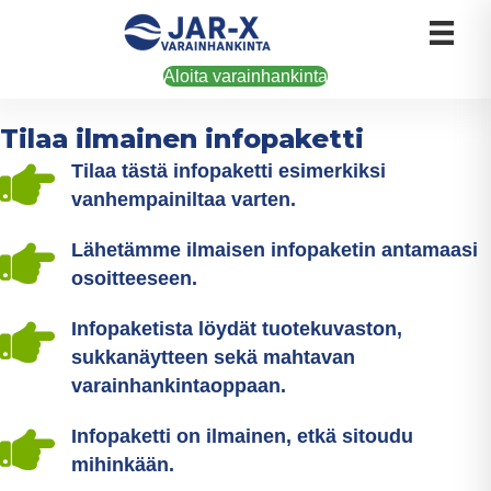
Aloita varainhankinta
Tilaa ilmainen infopaketti
Tilaa tästä infopaketti esimerkiksi
vanhempainiltaa varten.
Lähetämme ilmaisen infopaketin antamaasi
osoitteeseen.
Infopaketista löydät tuotekuvaston,
sukkanäytteen sekä mahtavan
varainhankintaoppaan.
Infopaketti on ilmainen, etkä sitoudu
mihinkään.