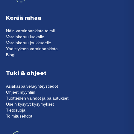
Kerää rahaa
Näin varainhankinta toimii
Varainkeruu luokalle
Varainkeruu joukkueelle
Yhdistyksen varainhankinta
Blogi
Tuki & ohjeet
Asiakaspalvelu/yhteystiedot
Ohjeet myyntiin
Tuotteiden vaihdot ja palautukset
Usein kysytyt kysymykset
Tietosuoja
Toimitusehdot