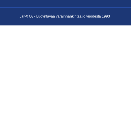
Jar-X Oy -
Luotettavaa varainhankintaa
jo vuodesta 1993