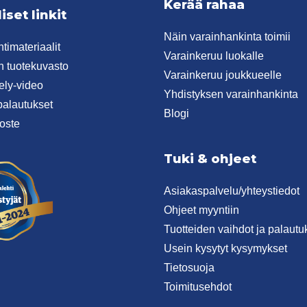
Kerää rahaa
iset linkit
Näin varainhankinta toimii
timateriaalit
Varainkeruu luokalle
 tuotekuvasto
Varainkeruu joukkueelle
tely-video
Yhdistyksen varainhankinta
palautukset
Blogi
oste
Tuki & ohjeet
Asiakaspalvelu/yhteystiedot
Ohjeet myyntiin
Tuotteiden vaihdot ja palautu
Usein kysytyt kysymykset
Tietosuoja
Toimitusehdot