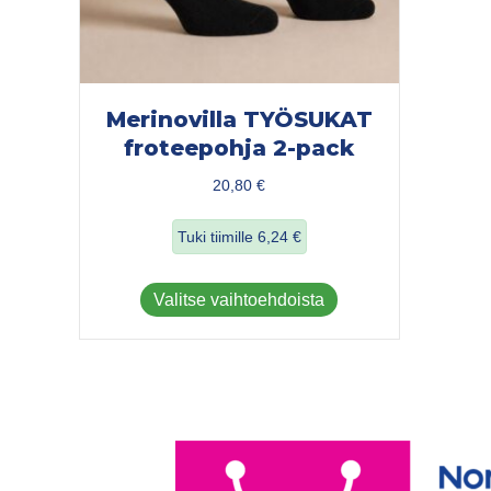
Merinovilla TYÖSUKAT
froteepohja 2-pack
20,80
€
Tuki tiimille
6,24
€
about Merinovilla TYÖSUKAT frotee
Tällä
Valitse vaihtoehdoista
tuotteella
on
useampi
muunnelma.
Voit
tehdä
valinnat
tuotteen