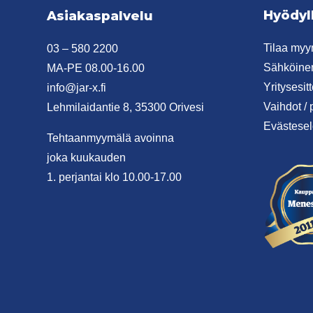
Hyödyll
Asiakaspalvelu
Tilaa myyn
03 – 580 2200
Sähköinen
MA-PE 08.00-16.00
Yritysesit
info@jar-x.fi
Vaihdot / 
Lehmilaidantie 8, 35300 Orivesi
Evästesel
Tehtaanmyymälä avoinna
joka kuukauden
1. perjantai klo 10.00-17.00