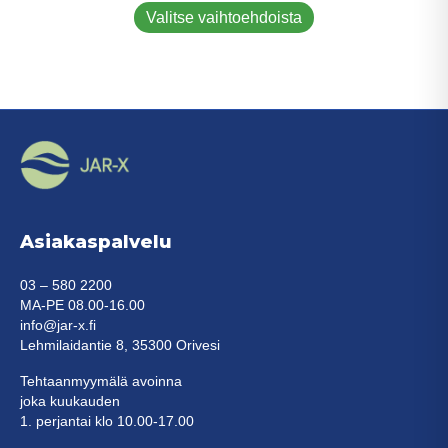
tuotteella
Valitse vaihtoehdoista
on
useampi
muunnelma.
Voit
tehdä
valinnat
tuotteen
sivulla.
Asiakaspalvelu
03 – 580 2200
MA-PE 08.00-16.00
info@jar-x.fi
Lehmilaidantie 8, 35300 Orivesi
Tehtaanmyymälä avoinna
joka kuukauden
1. perjantai klo 10.00-17.00