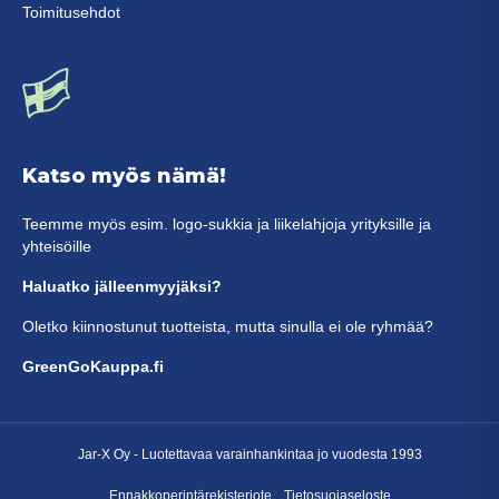
Toimitusehdot
Katso myös nämä!
Teemme myös esim. logo-sukkia ja liikelahjoja yrityksille ja
yhteisöille
Haluatko jälleenmyyjäksi?
Oletko kiinnostunut tuotteista, mutta sinulla ei ole ryhmää?
GreenGoKauppa.fi
Jar-X Oy -
Luotettavaa varainhankintaa
jo vuodesta 1993
Ennakkoperintärekisteriote
Tietosuojaseloste