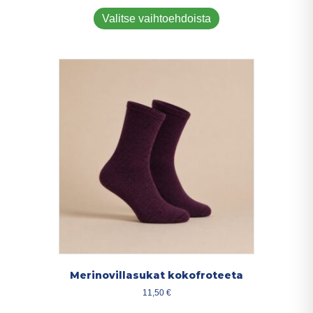
Tällä
tuotteella
Valitse vaihtoehdoista
on
useampi
muunnelma.
Voit
tehdä
valinnat
tuotteen
sivulla.
Merinovillasukat kokofroteeta
11,50
€
Tällä