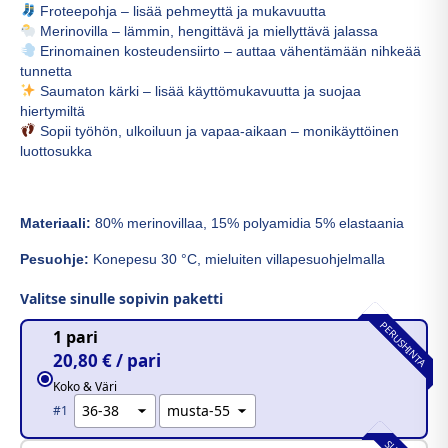
Froteepohja – lisää pehmeyttä ja mukavuutta
Merinovilla – lämmin, hengittävä ja miellyttävä jalassa
Erinomainen kosteudensiirto – auttaa vähentämään nihkeää
tunnetta
Saumaton kärki – lisää käyttömukavuutta ja suojaa
hiertymiltä
Sopii työhön, ulkoiluun ja vapaa-aikaan – monikäyttöinen
luottosukka
Materiaali:
80% merinovillaa, 15% polyamidia 5% elastaania
Pesuohje:
Konepesu 30 °C, mieluiten villapesuohjelmalla
Valitse sinulle sopivin paketti
PERUSHINTA
1 pari
20,80 € / pari
Koko & Väri
#1