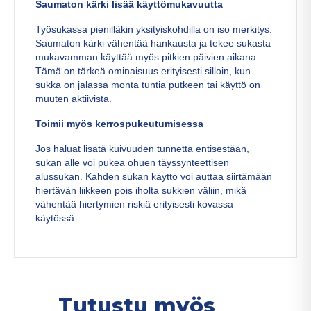
Saumaton kärki lisää käyttömukavuutta
Työsukassa pienilläkin yksityiskohdilla on iso merkitys.
Saumaton kärki vähentää hankausta ja tekee sukasta
mukavamman käyttää myös pitkien päivien aikana.
Tämä on tärkeä ominaisuus erityisesti silloin, kun
sukka on jalassa monta tuntia putkeen tai käyttö on
muuten aktiivista.
Toimii myös kerrospukeutumisessa
Jos haluat lisätä kuivuuden tunnetta entisestään,
sukan alle voi pukea ohuen täyssynteettisen
alussukan. Kahden sukan käyttö voi auttaa siirtämään
hiertävän liikkeen pois iholta sukkien väliin, mikä
vähentää hiertymien riskiä erityisesti kovassa
käytössä.
Tutustu myös