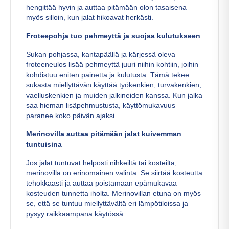
hengittää hyvin ja auttaa pitämään olon tasaisena
myös silloin, kun jalat hikoavat herkästi.
Froteepohja tuo pehmeyttä ja suojaa kulutukseen
Sukan pohjassa, kantapäällä ja kärjessä oleva
froteeneulos lisää pehmeyttä juuri niihin kohtiin, joihin
kohdistuu eniten painetta ja kulutusta. Tämä tekee
sukasta miellyttävän käyttää työkenkien, turvakenkien,
vaelluskenkien ja muiden jalkineiden kanssa. Kun jalka
saa hieman lisäpehmustusta, käyttömukavuus
paranee koko päivän ajaksi.
Merinovilla auttaa pitämään jalat kuivemman
tuntuisina
Jos jalat tuntuvat helposti nihkeiltä tai kosteilta,
merinovilla on erinomainen valinta. Se siirtää kosteutta
tehokkaasti ja auttaa poistamaan epämukavaa
kosteuden tunnetta iholta. Merinovillan etuna on myös
se, että se tuntuu miellyttävältä eri lämpötiloissa ja
pysyy raikkaampana käytössä.