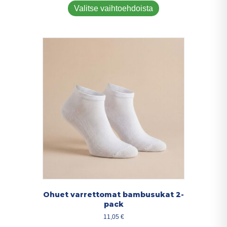
tuotteella
Valitse vaihtoehdoista
on
useampi
muunnelma.
Voit
tehdä
valinnat
tuotteen
sivulla.
Ohuet varrettomat bambusukat 2-
pack
11,05
€