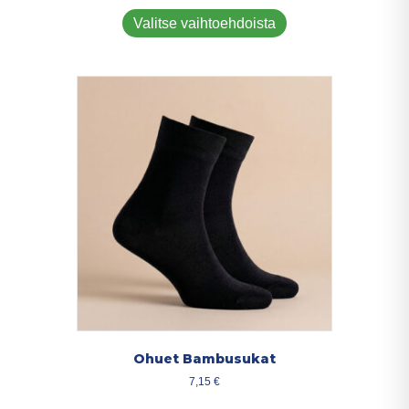
Tällä
tuotteella
Valitse vaihtoehdoista
on
useampi
muunnelma.
Voit
tehdä
valinnat
tuotteen
sivulla.
Ohuet Bambusukat
7,15
€
Tällä