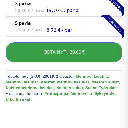
SUOSITUIN
3 paria
19,76 € / paria
20,80 € / paria
ISOIN SÄÄSTÖ
5 paria
18,72 € / pari
20,80 € / pari
OSTA NYT |
20,80
€
Tuotetunnus (SKU):
2001K-2
Osastot:
Merinovillasukat
,
Merinovillasukat
,
Miesten merinovillasukat
,
Miesten sukat
,
Naisten merinovillasukat
,
Naisten sukat
,
Sukat
,
Työsukat
Avainsanat tuotteelle
Froteepohja
,
Merinovilla
,
Syksy/talvi
,
Ulkoilusukat