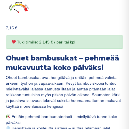
7,15
€
Tuki tiimille: 2.145 € / pari tai kpl
Ohuet bambusukat – pehmeää
mukavuutta koko päiväksi
Ohuet bambusukat ovat hengittävä ja erittäin pehmeä valinta
arkeen, työhön ja vapaa-aikaan. Kevyt bambuviskoosi tuntuu
miellyttävältä jalassa aamusta iltaan ja auttaa pitämään jalat
raikkaan tuntuisina myös pitkän päivän aikana. Saumaton kärki
ja joustava istuvuus tekevät sukista huomaamattoman mukavat
käyttää monenlaisissa kengissä.
Erittäin pehmeä bambumateriaali – miellyttävä tunne koko
päiväksi
Hengittävä ja kosteutta siirtävä – auttaa pitämään jalat