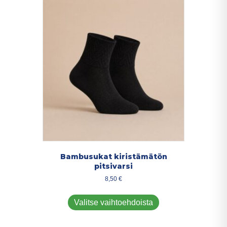
Bambusukat kiristämätön
pitsivarsi
8,50
€
Tällä
tuotteella
Valitse vaihtoehdoista
on
useampi