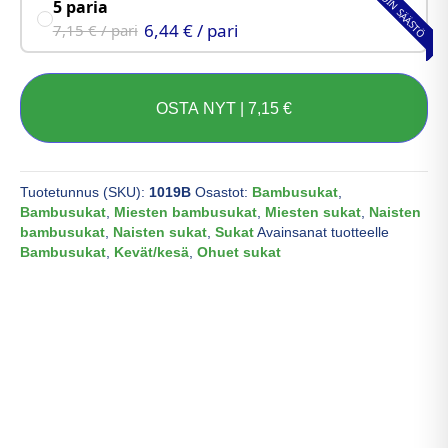
ISOIN SÄÄSTÖ
5 paria
6,44 € / pari
7,15 € / pari
OSTA NYT |
7,15
€
Tuotetunnus (SKU):
1019B
Osastot:
Bambusukat
,
Bambusukat
,
Miesten bambusukat
,
Miesten sukat
,
Naisten
bambusukat
,
Naisten sukat
,
Sukat
Avainsanat tuotteelle
Bambusukat
,
Kevät/kesä
,
Ohuet sukat