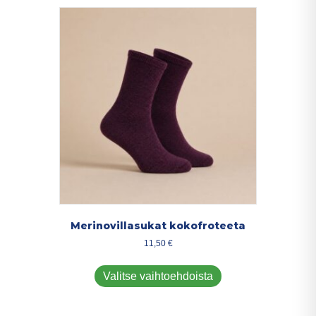
muunnelma.
Voit
tehdä
valinnat
tuotteen
sivulla.
Merinovillasukat kokofroteeta
11,50
€
Tällä
tuotteella
Valitse vaihtoehdoista
on
useampi