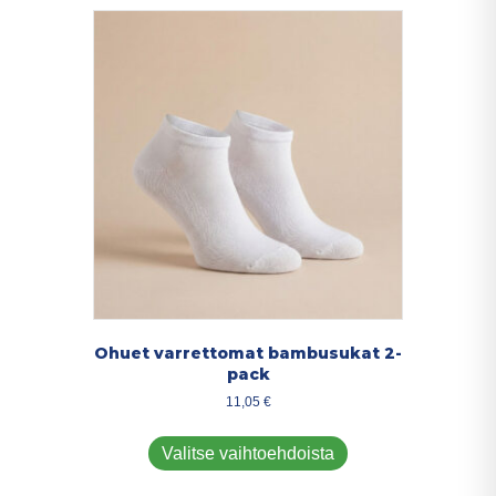
muunnelma.
Voit
tehdä
valinnat
tuotteen
sivulla.
Ohuet varrettomat bambusukat 2-
pack
11,05
€
Tällä
tuotteella
Valitse vaihtoehdoista
on
useampi