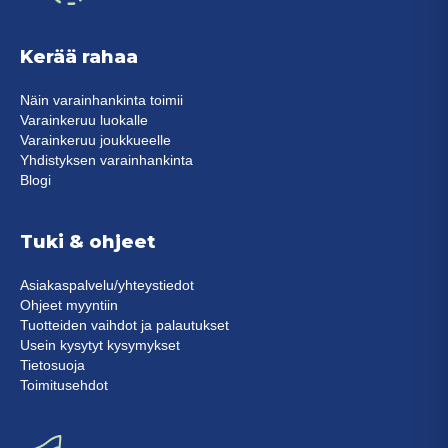
Kerää rahaa
Näin varainhankinta toimii
Varainkeruu luokalle
Varainkeruu joukkueelle
Yhdistyksen varainhankinta
Blogi
Tuki & ohjeet
Asiakaspalvelu/yhteystiedot
Ohjeet myyntiin
Tuotteiden vaihdot ja palautukset
Usein kysytyt kysymykset
Tietosuoja
Toimitusehdot