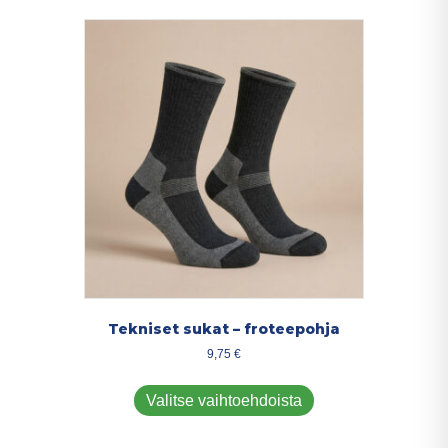
muunnelma.
Voit
tehdä
valinnat
tuotteen
sivulla.
Tekniset sukat – froteepohja
9,75
€
Tällä
tuotteella
Valitse vaihtoehdoista
on
useampi