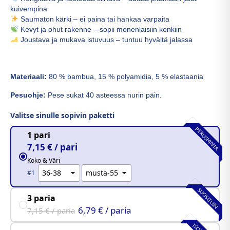
kuivempina
Saumaton kärki – ei paina tai hankaa varpaita
Kevyt ja ohut rakenne – sopii monenlaisiin kenkiin
Joustava ja mukava istuvuus – tuntuu hyvältä jalassa
Materiaali:
80 % bambua, 15 % polyamidia, 5 % elastaania
Pesuohje:
Pese sukat 40 asteessa nurin päin.
Valitse sinulle sopivin paketti
PERUSHINTA
1 pari
7,15 € / pari
Koko & Väri
#1
SUOSITUIN
3 paria
6,79 € / paria
7,15 € / paria