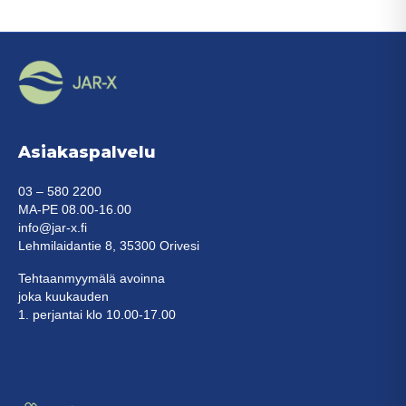
muunnelma.
Voit
tehdä
valinnat
tuotteen
sivulla.
Asiakaspalvelu
03 – 580 2200
MA-PE 08.00-16.00
info@jar-x.fi
Lehmilaidantie 8, 35300 Orivesi
Tehtaanmyymälä avoinna
joka kuukauden
1. perjantai klo 10.00-17.00