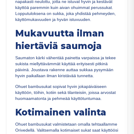
napakasti neulottu, jotta ne istuvat hyvin ja kestävät
käyttöä paremmin kuin aivan ohuimmat perussukat.
Lopputuloksena on sukka, joka yhdistää pehmeyden,
käyttömukavuuden ja hyvän istuvuuden.
Mukavuutta ilman
hiertäviä saumoja
Saumaton kärki vähentää painetta varpaissa ja tekee
sukista miellyttävämmät käyttää erityisesti pitkinä
päivinä. Joustava rakenne auttaa sukkaa pysymään
hyvin paikallaan ilman kiristävää tunnetta.
Ohuet bambusukat sopivat hyvin jokapäiväiseen
käyttöön, töihin, kotiin sekä tilanteisiin, joissa arvostat
huomaamatonta ja pehmeää käyttötuntumaa.
Kotimainen valinta
Ohuet bambusukat valmistetaan omalla tehtaallamme
Orivedellä. Valitsemalla kotimaiset sukat saat käyttöösi