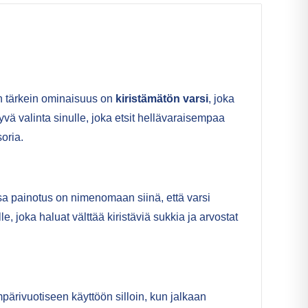
ien tärkein ominaisuus on
kiristämätön varsi
, joka
ä valinta sinulle, joka etsit hellävaraisempaa
oria.
ssa painotus on nimenomaan siinä, että varsi
 joka haluat välttää kiristäviä sukkia ja arvostat
mpärivuotiseen käyttöön silloin, kun jalkaan