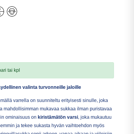
ari tai kpl
dellinen valinta turvonneille jaloille
mällä varrella on suunniteltu erityisesti sinulle, joka
 ja mahdollisimman mukavaa sukkaa ilman puristavaa
kein ominaisuus on
kiristämätön varsi
, joka mukautuu
aisemmin ja tekee sukasta hyvän vaihtoehdon myös
erinovillasukka sopii arkeen, vapaa-aikaan ja viileisiin