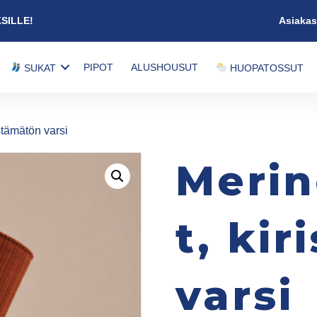
KSILLE!
Asiakas
PIPOT
ALUSHOUSUT
SUKAT
HUOPATOSSUT
istämätön varsi
Merin
t, ki
varsi