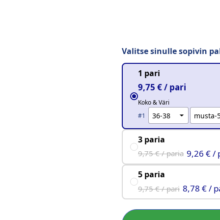
Valitse sinulle sopivin pa
1 pari
9,75 € / pari
Koko & Väri
#1
3 paria
9,26 € / 
9,75 € / paria
5 paria
8,78 € / p
9,75 € / pari