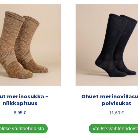
ut merinosukka –
Ohuet merinovillasu
nilkkapituus
polvisukat
8,95
€
11,60
€
Tällä
alitse vaihtoehdoista
Valitse vaihtoehdois
tuotteella