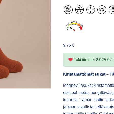
9,75
€
Tuki tiimille: 2.925 € / p
Kiristämättömät sukat – Täy
Merinovillasukat kiristämättö
etsit pehmeää, hengittävää
tunnetta. Tämän mallin tär
jalkaan tavallista hellävar
turvonneille jaloille. Ohut m