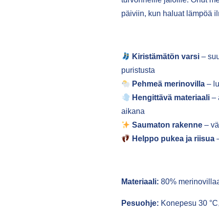
päiviin, kun haluat lämpöä i
Kiristämätön varsi
– suu
puristusta
Pehmeä merinovilla
– lu
Hengittävä materiaali
– 
aikana
Saumaton rakenne
– vä
Helppo pukea ja riisua
–
Materiaali:
80% merinovilla
Pesuohje:
Konepesu 30 °C, 