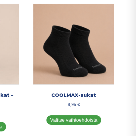
kat –
COOLMAX-sukat
8,95
€
Tällä
Valitse vaihtoehdoista
Tällä
tuotteella
ta
tuotteella
on