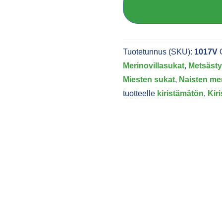
Tuotetunnus (SKU):
1017V
Merinovillasukat
,
Metsästy
Miesten sukat
,
Naisten mer
tuotteelle
kiristämätön
,
Kir