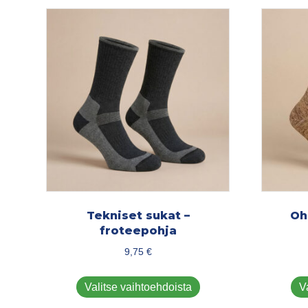
Tekniset sukat –
Oh
froteepohja
9,75
€
Tällä
Valitse vaihtoehdoista
V
tuotteella