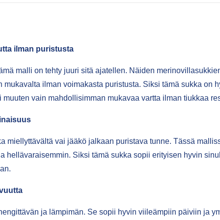
tta ilman puristusta
tämä malli on tehty juuri sitä ajatellen. Näiden merinovillasukk
mukavalta ilman voimakasta puristusta. Siksi tämä sukka on hyv
le tai muuten vain mahdollisimman mukavaa vartta ilman tiukkaa res
inaisuus
ka miellyttävältä vai jääkö jalkaan puristava tunne. Tässä malli
ellävaraisemmin. Siksi tämä sukka sopii erityisen hyvin sinulle,
an.
vuutta
hengittävän ja lämpimän. Se sopii hyvin viileämpiin päiviin ja y