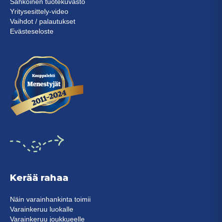
Sähköinen tuotekuvasto
Yritysesittely-video
Vaihdot / palautukset
Evästeseloste
Kerää rahaa
Näin varainhankinta toimii
Varainkeruu luokalle
Varainkeruu joukkueelle