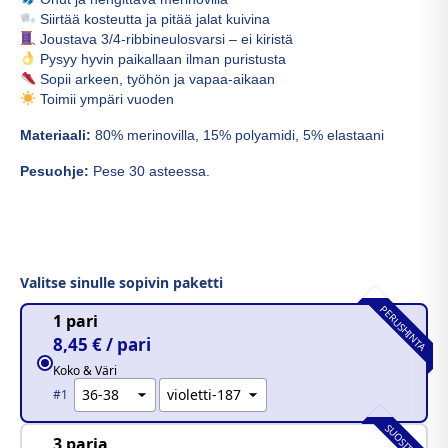
Siirtää kosteutta ja pitää jalat kuivina
Joustava 3/4-ribbineulosvarsi – ei kiristä
Pysyy hyvin paikallaan ilman puristusta
Sopii arkeen, työhön ja vapaa-aikaan
Toimii ympäri vuoden
Materiaali:
80% merinovilla, 15% polyamidi, 5% elastaani
Pesuohje:
Pese 30 asteessa.
Valitse sinulle sopivin paketti
PERUSHINTA
1 pari
8,45 € / pari
Koko & Väri
#1
SUOSITUIN
3 paria