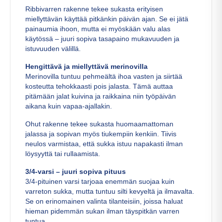
Ribbivarren rakenne tekee sukasta erityisen
miellyttävän käyttää pitkänkin päivän ajan. Se ei jätä
painaumia ihoon, mutta ei myöskään valu alas
käytössä – juuri sopiva tasapaino mukavuuden ja
istuvuuden välillä.
Hengittävä ja miellyttävä merinovilla
Merinovilla tuntuu pehmeältä ihoa vasten ja siirtää
kosteutta tehokkaasti pois jalasta. Tämä auttaa
pitämään jalat kuivina ja raikkaina niin työpäivän
aikana kuin vapaa-ajallakin.
Ohut rakenne tekee sukasta huomaamattoman
jalassa ja sopivan myös tiukempiin kenkiin. Tiivis
neulos varmistaa, että sukka istuu napakasti ilman
löysyyttä tai rullaamista.
3/4-varsi – juuri sopiva pituus
3/4-pituinen varsi tarjoaa enemmän suojaa kuin
varreton sukka, mutta tuntuu silti kevyeltä ja ilmavalta.
Se on erinomainen valinta tilanteisiin, joissa haluat
hieman pidemmän sukan ilman täyspitkän varren
tuntua.