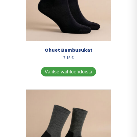
Ohuet Bambusukat
7,15
€
Tällä
tuotteella
Valitse vaihtoehdoista
on
useampi
muunnelma.
Voit
tehdä
valinnat
tuotteen
sivulla.