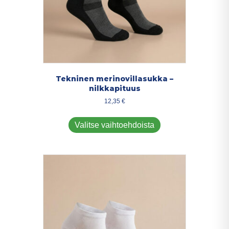
Tekninen merinovillasukka –
nilkkapituus
12,35
€
Tällä
tuotteella
Valitse vaihtoehdoista
on
useampi
muunnelma.
Voit
tehdä
valinnat
tuotteen
sivulla.