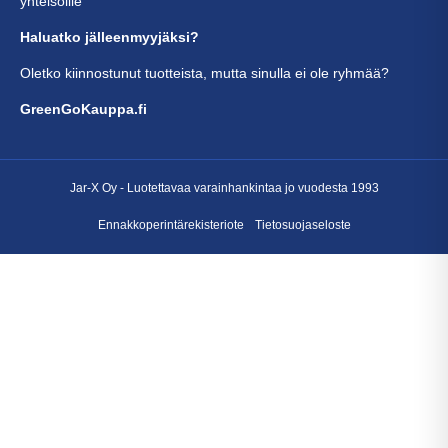
yhteisöille
Haluatko jälleenmyyjäksi?
Oletko kiinnostunut tuotteista, mutta sinulla ei ole ryhmää?
GreenGoKauppa.fi
Jar-X Oy -
Luotettavaa varainhankintaa
jo vuodesta 1993
Ennakkoperintärekisteriote
Tietosuojaseloste