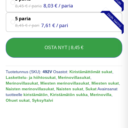
8,03 € / paria
8,45 € / paria
ISOIN SÄÄSTÖ
5 paria
7,61 € / pari
8,45 € / pari
OSTA NYT |
8,45
€
Tuotetunnus (SKU):
492V
Osastot:
Kiristämättömät sukat
,
Laskettelu- ja hiihtosukat
,
Merinovillasukat
,
Merinovillasukat
,
Miesten merinovillasukat
,
Miesten sukat
,
Naisten merinovillasukat
,
Naisten sukat
,
Sukat
Avainsanat
tuotteelle
kiristämätön
,
Kiristämätön sukka
,
Merinovilla
,
Ohuet sukat
,
Syksy/talvi