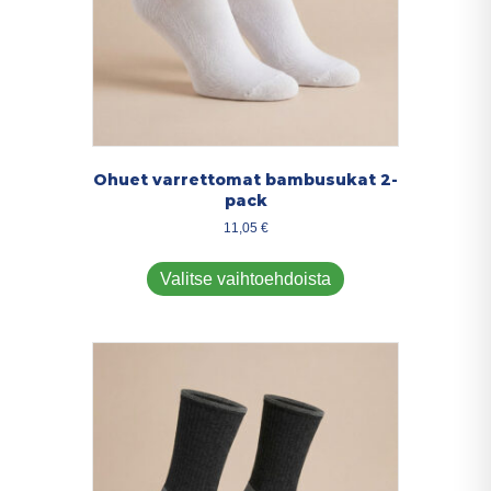
Ohuet varrettomat bambusukat 2-
pack
11,05
€
Tällä
tuotteella
Valitse vaihtoehdoista
on
useampi
muunnelma.
Voit
tehdä
valinnat
tuotteen
sivulla.