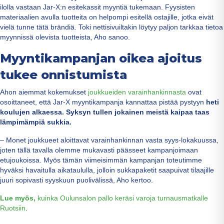
ilolla vastaan Jar-X:n esitekassit myyntiä tukemaan. Fyysisten
materiaalien avulla tuotteita on helpompi esitellä ostajille, jotka eivät
vielä tunne tätä brändiä. Toki nettisivuiltakin löytyy paljon tarkkaa tietoa
myynnissä olevista tuotteista, Aho sanoo.
Myyntikampanjan oikea ajoitus
tukee onnistumista
Ahon aiemmat kokemukset
joukkueiden varainhankinnasta
ovat
osoittaneet, että Jar-X myyntikampanja kannattaa pistää pystyyn
heti
koulujen alkaessa. Syksyn tullen jokainen meistä kaipaa taas
lämpimämpiä sukkia.
– Monet joukkueet aloittavat varainhankinnan vasta syys-lokakuussa,
joten tällä tavalla olemme mukavasti päässeet kampanjoimaan
etujoukoissa. Myös tämän viimeisimmän kampanjan toteutimme
hyväksi havaitulla aikataululla, jolloin sukkapaketit saapuivat tilaajille
juuri sopivasti syyskuun puolivälissä, Aho kertoo.
Lue myös,
kuinka Oulunsalon pallo keräsi varoja turnausmatkalle
Ruotsiin
.