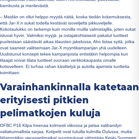
bambusta ja merilevästä.
– Meidän on ollut helppo myydä näitä, koska tiedän kokemuksesta,
että Jar-X:n sukat todella kestävät isoveljeltä pikkuveljelle.
Kokotaulukko on tarkempi kuin monilla muilla valmistajilla, joten sukat
istuvat hyvin. Valmiiksi myyjä- ja ostajakohtaisesti pakatut tuotteet
puolestaan säästävät aikaa tilausten jakelussa, Aho listaa syitä, jotka
ovat saaneet valitsemaan Jar-X myyntikampanjan yhä uudelleen.
Uudistunut konsepti tekee kampanjoista entistäkin helpompia kun
tilaajat voivat tilata tuotteet suoraan verkkokaupasta omalle
kotiovelleen. Ei turhaa rahan käsittelyä ja autolla ajamista tuotteita
toimittaen.
Varainhankinnalla katetaan
erityisesti pitkien
pelimatkojen kuluja
OFBC P16 Kilpa treenaa kolmesti viikossa ja pelaa salibandyn
valtakunnallista sarjaa. Kotipelit ovat tutuilla kulmilla Oulussa, mutta
lähimmätkin vieraspelimatkat suuntautuvat vähintään Keski-Suomeen