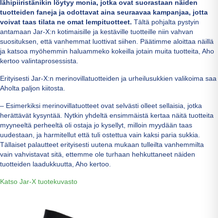
lähipiiristänikin löytyy monia, jotka ovat suorastaan näiden
tuotteiden faneja ja odottavat aina seuraavaa kampanjaa, jotta
voivat taas tilata ne omat lempituotteet.
Tältä pohjalta pystyin
antamaan Jar-X:n kotimaisille ja kestäville tuotteille niin vahvan
suosituksen, että vanhemmat luottivat siihen. Päätimme aloittaa näillä
ja katsoa myöhemmin haluammeko kokeilla jotain muita tuotteita, Aho
kertoo valintaprosessista.
Erityisesti Jar-X:n merinovillatuotteiden ja urheilusukkien valikoima saa
Aholta paljon kiitosta.
– Esimerkiksi merinovillatuotteet ovat selvästi olleet sellaisia, jotka
herättävät kysyntää. Nytkin yhdeltä ensimmäistä kertaa näitä tuotteita
myyneeltä perheeltä oli ostaja jo kysellyt, milloin myydään taas
uudestaan, ja harmitellut että tuli ostettua vain kaksi paria sukkia.
Tällaiset palautteet erityisesti uutena mukaan tulleilta vanhemmilta
vain vahvistavat sitä, ettemme ole turhaan hehkuttaneet näiden
tuotteiden laadukkuutta, Aho kertoo.
Katso Jar-X tuotekuvasto