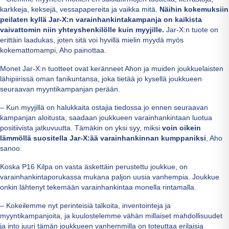
karkkeja, keksejä, vessapapereita ja vaikka mitä.
Näihin kokemuksiin
peilaten kyllä Jar-X:n varainhankintakampanja on kaikista
vaivattomin niin yhteyshenkilölle kuin myyjille.
Jar-X:n tuote on
erittäin laadukas, joten sitä voi hyvillä mielin myydä myös
kokemattomampi, Aho painottaa.
Monet Jar-X:n tuotteet ovat keränneet Ahon ja muiden joukkuelaisten
lähipiirissä oman fanikuntansa, joka tietää jo kysellä joukkueen
seuraavan myyntikampanjan perään.
– Kun myyjillä on halukkaita ostajia tiedossa jo ennen seuraavan
kampanjan aloitusta, saadaan joukkueen varainhankintaan luotua
positiivista jatkuvuutta. Tämäkin on yksi syy, miksi
voin oikein
lämmöllä suositella Jar-X:ää varainhankinnan kumppaniksi
, Aho
sanoo.
Koska P16 Kilpa on vasta äskettäin perustettu joukkue, on
varainhankintaporukassa mukana paljon uusia vanhempia. Joukkue
onkin lähtenyt tekemään varainhankintaa monella rintamalla.
– Kokeilemme nyt perinteisiä talkoita, inventointeja ja
myyntikampanjoita, ja kuulostelemme vähän millaiset mahdollisuudet
ja into juuri tämän joukkueen vanhemmilla on toteuttaa erilaisia