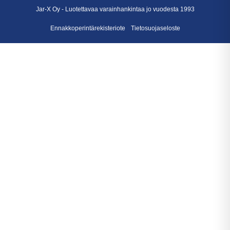
Jar-X Oy -
Luotettavaa varainhankintaa
jo vuodesta 1993
Ennakkoperintärekisteriote
Tietosuojaseloste