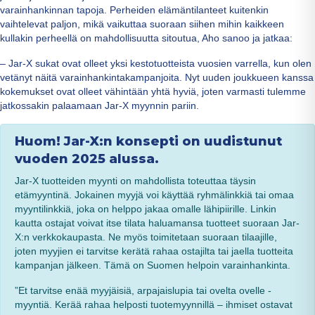
varainhankinnan tapoja. Perheiden elämäntilanteet kuitenkin
vaihtelevat paljon, mikä vaikuttaa suoraan siihen mihin kaikkeen
kullakin perheellä on mahdollisuutta sitoutua, Aho sanoo ja jatkaa:
– Jar-X sukat ovat olleet yksi kestotuotteista vuosien varrella, kun olen
vetänyt näitä varainhankintakampanjoita. Nyt uuden joukkueen kanssa
kokemukset ovat olleet vähintään yhtä hyviä, joten varmasti tulemme
jatkossakin palaamaan Jar-X myynnin pariin.
Huom! Jar-X:n konsepti on uudistunut
vuoden 2025 alussa.
Jar-X tuotteiden myynti on mahdollista toteuttaa täysin
etämyyntinä. Jokainen myyjä voi käyttää ryhmälinkkiä tai omaa
myyntilinkkiä, joka on helppo jakaa omalle lähipiirille. Linkin
kautta ostajat voivat itse tilata haluamansa tuotteet suoraan Jar-
X:n verkkokaupasta. Ne myös toimitetaan suoraan tilaajille,
joten myyjien ei tarvitse kerätä rahaa ostajilta tai jaella tuotteita
kampanjan jälkeen. Tämä on Suomen helpoin varainhankinta.
”Et tarvitse enää myyjäisiä, arpajaislupia tai ovelta ovelle -
myyntiä. Kerää rahaa helposti tuotemyynnillä – ihmiset ostavat