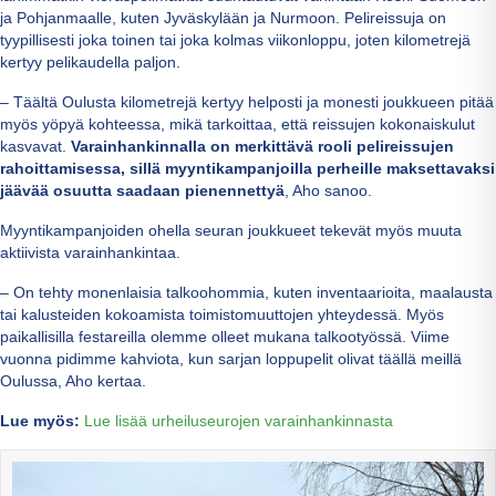
ja Pohjanmaalle, kuten Jyväskylään ja Nurmoon. Pelireissuja on
tyypillisesti joka toinen tai joka kolmas viikonloppu, joten kilometrejä
kertyy pelikaudella paljon.
– Täältä Oulusta kilometrejä kertyy helposti ja monesti joukkueen pitää
myös yöpyä kohteessa, mikä tarkoittaa, että reissujen kokonaiskulut
kasvavat.
Varainhankinnalla on merkittävä rooli pelireissujen
rahoittamisessa, sillä myyntikampanjoilla perheille maksettavaksi
jäävää osuutta saadaan pienennettyä
, Aho sanoo.
Myyntikampanjoiden ohella seuran joukkueet tekevät myös muuta
aktiivista varainhankintaa.
– On tehty monenlaisia talkoohommia, kuten inventaarioita, maalausta
tai kalusteiden kokoamista toimistomuuttojen yhteydessä. Myös
paikallisilla festareilla olemme olleet mukana talkootyössä. Viime
vuonna pidimme kahviota, kun sarjan loppupelit olivat täällä meillä
Oulussa, Aho kertaa.
Lue myös:
Lue lisää urheiluseurojen varainhankinnasta