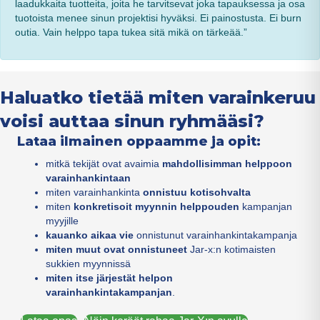
laadukkaita tuotteita, joita he tarvitsevat joka tapauksessa ja osa
tuotoista menee sinun projektisi hyväksi. Ei painostusta. Ei burn
outia. Vain helppo tapa tukea sitä mikä on tärkeää.”
Haluatko tietää miten varainkeruu
voisi auttaa sinun ryhmääsi?
Lataa ilmainen oppaamme ja opit:
mitkä tekijät ovat avaimia
mahdollisimman helppoon
varainhankintaan
miten varainhankinta
onnistuu kotisohvalta
miten
konkretisoit myynnin helppouden
kampanjan
myyjille
kauanko aikaa vie
onnistunut varainhankintakampanja
miten muut ovat onnistuneet
Jar-x:n kotimaisten
sukkien myynnissä
miten itse järjestät helpon
varainhankintakampanjan
.