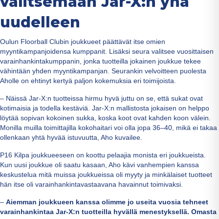
valitsemaan Jar-X:n yhä
uudelleen
Oulun Floorball Clubin joukkueet päättävät itse omien
myyntikampanjoidensa kumppanit. Lisäksi seura valitsee vuosittaisen
varainhankintakumppanin, jonka tuotteilla jokainen joukkue tekee
vähintään yhden myyntikampanjan. Seurankin velvoitteen puolesta
Aholle on ehtinyt kertyä paljon kokemuksia eri toimijoista.
– Näissä Jar-X:n tuotteissa hirmu hyvä juttu on se, että sukat ovat
kotimaisia ja todella kestäviä. Jar-X:n mallistosta jokaisen on helppo
löytää sopivan kokoinen sukka, koska koot ovat kahden koon välein.
Monilla muilla toimittajilla kokohaitari voi olla jopa 36–40, mikä ei takaa
ollenkaan yhtä hyvää istuvuutta, Aho kuvailee.
P16 Kilpa joukkueeseen on koottu pelaajia monista eri joukkueista.
Kun uusi joukkue oli saatu kasaan, Aho kävi vanhempien kanssa
keskustelua mitä muissa joukkueissa oli myyty ja minkälaiset tuotteet
hän itse oli varainhankintavastaavana havainnut toimivaksi.
–
Aiemman joukkueen kanssa olimme jo useita vuosia tehneet
varainhankintaa Jar-X:n tuotteilla hyvällä menestyksellä. Omasta