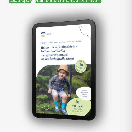
Lataa opas
Näin keräät rahaa Jar-X:n avulla