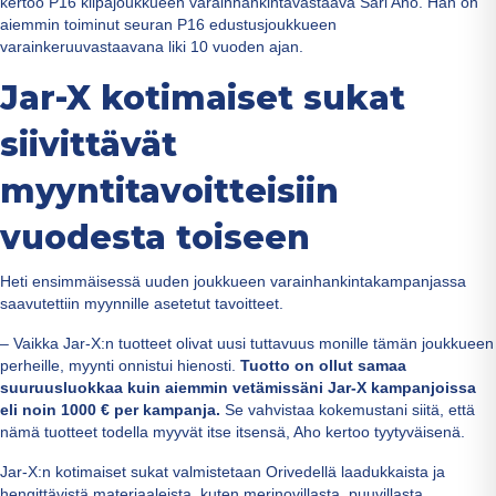
kertoo P16 kilpajoukkueen varainhankintavastaava Sari Aho. Hän on
aiemmin toiminut seuran P16 edustusjoukkueen
varainkeruuvastaavana liki 10 vuoden ajan.
Jar-X kotimaiset sukat
siivittävät
myyntitavoitteisiin
vuodesta toiseen
Heti ensimmäisessä uuden joukkueen varainhankintakampanjassa
saavutettiin myynnille asetetut tavoitteet.
– Vaikka Jar-X:n tuotteet olivat uusi tuttavuus monille tämän joukkueen
perheille, myynti onnistui hienosti.
Tuotto on ollut samaa
suuruusluokkaa kuin aiemmin vetämissäni Jar-X kampanjoissa
eli noin 1000 € per kampanja.
Se vahvistaa kokemustani siitä, että
nämä tuotteet todella myyvät itse itsensä, Aho kertoo tyytyväisenä.
Jar-X:n kotimaiset sukat valmistetaan Orivedellä laadukkaista ja
hengittävistä materiaaleista, kuten merinovillasta, puuvillasta,