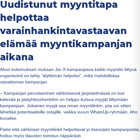
Uudistunut myyntitapa
helpottaa
varainhankintavastaavan
elämää myyntikampanjan
aikana
Ahon kokemuksen mukaan Jar-X-kampanjassa kaikki myyntiin liittyvä
organisointi on tehty ”älyttömän helpoksi”, mikä mahdollistaa
vaivattoman kampanjan.
– Kampanjan perustaminen sähköisessä järjestelmässä on tosi
kätevää ja pääyhteyshenkilön on helppo kutsua myyjät liittymään
kampanjaan. Jokainen myyjä saa oman myyntilinkin, jota voi sitten
lähettää potentiaalisille ostajille, vaikka suvun WhatsUp-ryhmään, Aho
kuvailee.
Paitsi että sähköiset myyntilinkit helpottavat jo itsessään kampanjointia,
hoituu myös tilausten toimitus näppärästi.