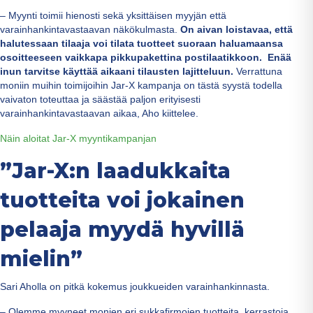
– Myynti toimii hienosti sekä yksittäisen myyjän että
varainhankintavastaavan näkökulmasta.
On aivan loistavaa, että
halutessaan tilaaja voi tilata tuotteet suoraan haluamaansa
osoitteeseen vaikkapa pikkupakettina postilaatikkoon.
Enää
inun tarvitse käyttää aikaani tilausten lajitteluun.
Verrattuna
moniin muihin toimijoihin Jar-X kampanja on tästä syystä todella
vaivaton toteuttaa ja säästää paljon erityisesti
varainhankintavastaavan aikaa, Aho kiittelee.
Näin aloitat Jar-X myyntikampanjan
”Jar-X:n laadukkaita
tuotteita voi jokainen
pelaaja myydä hyvillä
mielin”
Sari Aholla on pitkä kokemus joukkueiden varainhankinnasta.
– Olemme myyneet monien eri sukkafirmojen tuotteita, kerrastoja,