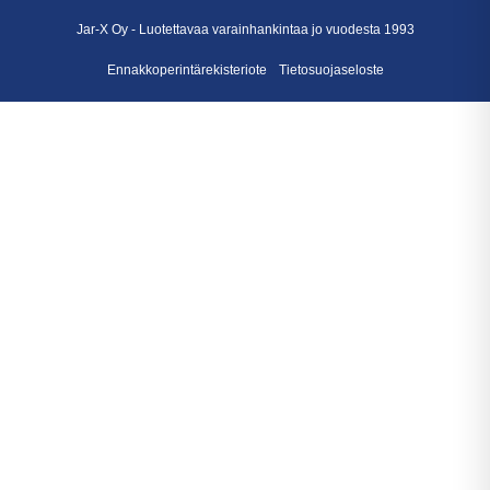
Jar-X Oy -
Luotettavaa varainhankintaa
jo vuodesta 1993
Ennakkoperintärekisteriote
Tietosuojaseloste