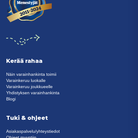
Kerää rahaa
Näin varainhankinta toimii
Varainkeruu luokalle
Varainkeruu joukkueelle
Yhdistyksen varainhankinta
Blogi
Tuki & ohjeet
Asiakaspalvelu/yhteystiedot
Ohjeet myyntiin