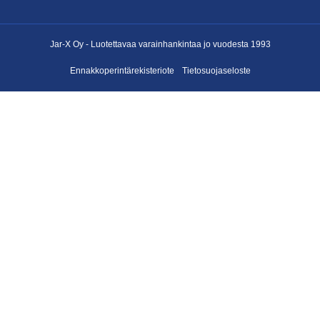
Jar-X Oy -
Luotettavaa varainhankintaa
jo vuodesta 1993
Ennakkoperintärekisteriote
Tietosuojaseloste