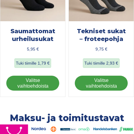
Saumattomat
Tekniset sukat
urheilusukat
– froteepohja
5,95
€
9,75
€
Tuki tiimille
1,79
€
Tuki tiimille
2,93
€
about Saumattomat urheilusukat
about Tekniset su
Tällä
Täl
Valitse
Valitse
tuotteella
tuo
vaihtoehdoista
vaihtoehdoista
on
on
useampi
us
muunnelma.
mu
Voit
Voi
Maksu- ja toimitustavat
tehdä
teh
valinnat
val
tuotteen
tuo