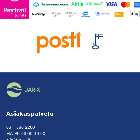
sivulla.
sivu
Asiakaspalvelu
03 – 580 2200
MA-PE 08.00-16.00
info@jar-x.fi