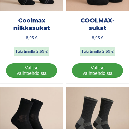
Coolmax
COOLMAX-
nilkkasukat
sukat
8,95
€
8,95
€
Tuki tiimille
2,69
€
Tuki tiimille
2,69
€
about Coolmax nilkkasukat
about COOLMAX-
Tällä
Täl
Valitse
Valitse
tuotteella
tuo
vaihtoehdoista
vaihtoehdoista
on
on
useampi
us
muunnelma.
mu
Voit
Voi
tehdä
teh
valinnat
val
tuotteen
tuo
sivulla.
sivu