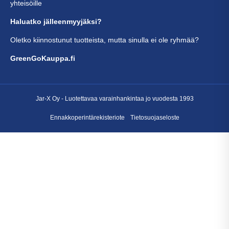
yhteisöille
Haluatko jälleenmyyjäksi?
Oletko kiinnostunut tuotteista, mutta sinulla ei ole ryhmää?
GreenGoKauppa.fi
Jar-X Oy -
Luotettavaa varainhankintaa
jo vuodesta 1993
Ennakkoperintärekisteriote
Tietosuojaseloste