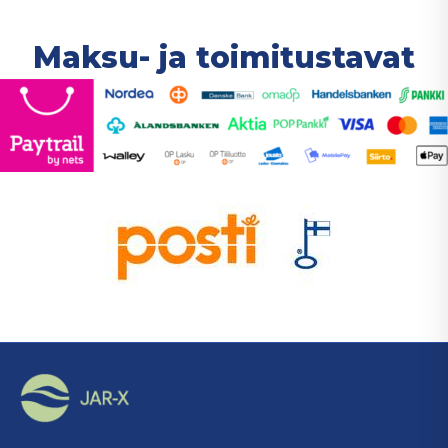
Voit
tehdä
Maksu- ja toimitustavat
valinnat
tuotteen
sivulla.