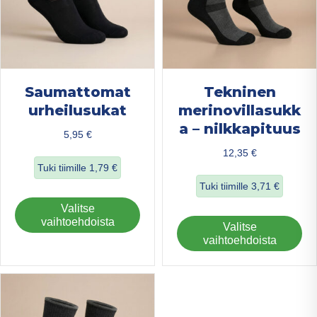
Saumattomat
Tekninen
urheilusukat
merinovillasukk
a – nilkkapituus
5,95
€
12,35
€
Tuki tiimille
1,79
€
Tuki tiimille
3,71
€
about Saumattomat urheilusukat
Tällä
Valitse
about Tekninen me
tuotteella
vaihtoehdoista
Täl
Valitse
on
tuo
vaihtoehdoista
useampi
on
muunnelma.
us
Voit
mu
tehdä
Voi
valinnat
teh