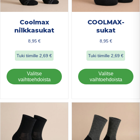
Coolmax
COOLMAX-
nilkkasukat
sukat
8,95
€
8,95
€
Tuki tiimille
2,69
€
Tuki tiimille
2,69
€
about Coolmax nilkkasukat
about COOLMAX-
Tällä
Täl
Valitse
Valitse
tuotteella
tuo
vaihtoehdoista
vaihtoehdoista
on
on
useampi
us
muunnelma.
mu
Voit
Voi
tehdä
teh
valinnat
val
tuotteen
tuo
sivulla.
sivu