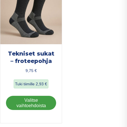
tuotteen
val
sivulla.
tuo
sivu
Tekniset sukat
– froteepohja
9,75
€
Tuki tiimille
2,93
€
about Tekniset sukat – froteepohja
Tällä
Valitse
tuotteella
vaihtoehdoista
on
useampi
muunnelma.