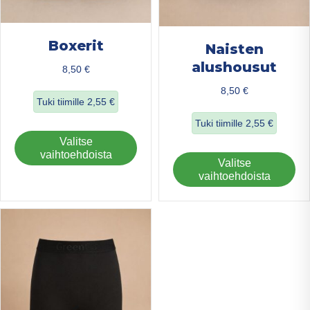
Boxerit
Naisten
alushousut
8,50
€
8,50
€
Tuki tiimille
2,55
€
Tuki tiimille
2,55
€
about Boxerit
Tällä
Valitse
about Naisten al
tuotteella
vaihtoehdoista
Täl
Valitse
on
tuo
vaihtoehdoista
useampi
on
muunnelma.
us
Voit
mu
tehdä
Voi
valinnat
teh
tuotteen
val
sivulla.
tuo
sivu