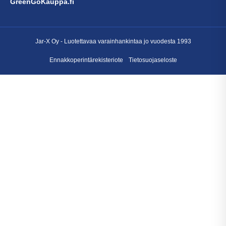
GreenGoKauppa.fi
Jar-X Oy -
Luotettavaa varainhankintaa
jo vuodesta 1993
Ennakkoperintärekisteriote
Tietosuojaseloste