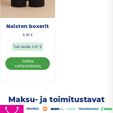
Naisten boxerit
8,90
€
Tuki tiimille
2,67
€
about Naisten boxerit
Tällä
Valitse
tuotteella
vaihtoehdoista
on
useampi
muunnelma.
Voit
tehdä
Maksu- ja toimitustavat
valinnat
tuotteen
sivulla.