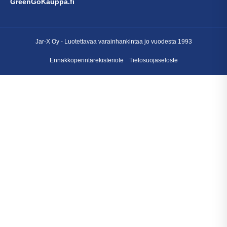
GreenGoKauppa.fi
Jar-X Oy -
Luotettavaa varainhankintaa
jo vuodesta 1993
Ennakkoperintärekisteriote
Tietosuojaseloste