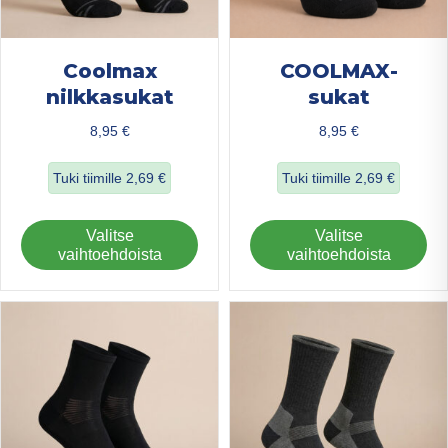
Coolmax
COOLMAX-
nilkkasukat
sukat
8,95
€
8,95
€
Tuki tiimille
2,69
€
Tuki tiimille
2,69
€
about Coolmax nilkkasukat
about COOLMAX-
Tällä
Täl
Valitse
Valitse
tuotteella
tuo
vaihtoehdoista
vaihtoehdoista
on
on
useampi
us
muunnelma.
mu
Voit
Voi
tehdä
teh
valinnat
val
tuotteen
tuo
sivulla.
sivu