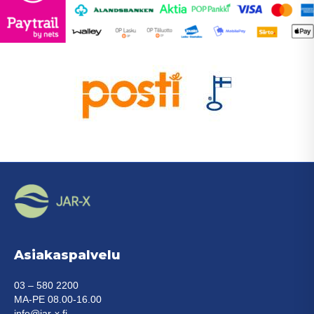
sivulla.
sivu
Asiakaspalvelu
03 – 580 2200
MA-PE 08.00-16.00
info@jar-x.fi