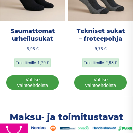
Saumattomat
Tekniset sukat
urheilusukat
– froteepohja
5,95
€
9,75
€
Tuki tiimille
1,79
€
Tuki tiimille
2,93
€
about Saumattomat urheilusukat
about Tekniset su
Tällä
Täl
Valitse
Valitse
tuotteella
tuo
vaihtoehdoista
vaihtoehdoista
on
on
useampi
us
muunnelma.
mu
Voit
Voi
Maksu- ja toimitustavat
tehdä
teh
valinnat
val
tuotteen
tuo