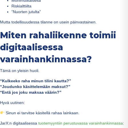
Monimutkaiselta
Riskialttiilta
“Nuorten jutulta”
Mutta todellisuudessa tilanne on usein päinvastainen.
Miten rahaliikenne toimii
digitaalisessa
varainhankinnassa?
Tämä on yleisin huoli.
“Kulkeeko raha minun tilini kautta?”
“Joudunko käsittelemään maksut?”
“Entä jos joku maksaa väärin?”
Hyvä uutinen:
Sinun ei tarvitse käsitellä rahaa lainkaan.
JarX:n digitaalisessa
tuotemyyntiin perustuvassa varainhankinnassa
: