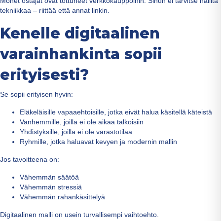
Monet ostajat ovat tottuneet verkkokauppoihin. Sinun ei tarvitse hallita
tekniikkaa – riittää että annat linkin.
Kenelle digitaalinen
varainhankinta sopii
erityisesti?
Se sopii erityisen hyvin:
Eläkeläisille vapaaehtoisille, jotka eivät halua käsitellä käteistä
Vanhemmille, joilla ei ole aikaa talkoisiin
Yhdistyksille, joilla ei ole varastotilaa
Ryhmille, jotka haluavat kevyen ja modernin mallin
Jos tavoitteena on:
Vähemmän säätöä
Vähemmän stressiä
Vähemmän rahankäsittelyä
Digitaalinen malli on usein turvallisempi vaihtoehto.